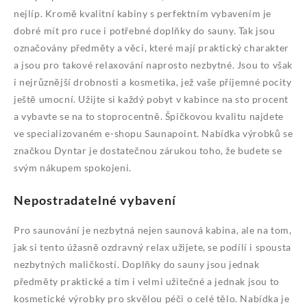
nejlíp. Kromě kvalitní kabiny s perfektním vybavením je
dobré mít pro ruce i potřebné
doplňky do sauny
. Tak jsou
označovány předměty a věci, které mají praktický charakter
a jsou pro takové relaxování naprosto nezbytné. Jsou to však
i nejrůznější drobnosti a kosmetika, jež vaše příjemné pocity
ještě umocní. Užijte si každý pobyt v kabince na sto procent
a vybavte se na to stoprocentně. Špičkovou kvalitu najdete
ve specializovaném e-shopu Saunapoint. Nabídka výrobků se
značkou Dyntar je dostatečnou zárukou toho, že budete se
svým nákupem spokojeni.
Nepostradatelné vybavení
Pro saunování je nezbytná nejen saunová kabina, ale na tom,
jak si tento úžasně ozdravný relax užijete, se podílí i spousta
nezbytných maličkostí. Doplňky do sauny jsou jednak
předměty praktické a tím i velmi užitečné a jednak jsou to
kosmetické výrobky pro skvělou péči o celé tělo. Nabídka je