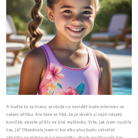
A hoďte to za hlavu, protože co nevidět bude miminko ve
vašem bříšku.
Ale také se říká, že je skvělý si najít nějaký
koníček, abyste přišly na jiné myšlenky. Víte, jak jsem využila
čas, já? Objednala jsem si korálky plus budu vytvářet
obrázky na plátno pro kamarádky, abych využila svůj čas.