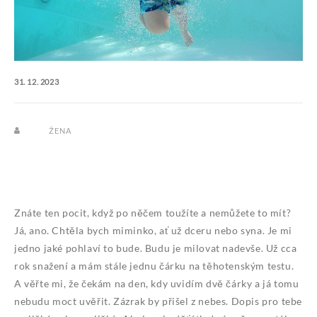
31. 12. 2023
ŽENA
Znáte ten pocit, když po něčem toužíte a nemůžete to mít?
Já, ano. Chtěla bych miminko, ať už dceru nebo syna. Je mi
jedno jaké pohlaví to bude. Budu je milovat nadevše. Už cca
rok snažení a mám stále jednu čárku na těhotenským testu.
A věřte mi, že čekám na den, kdy uvidím dvě čárky a já tomu
nebudu moct uvěřit. Zázrak by přišel z nebes.
Dopis pro tebe