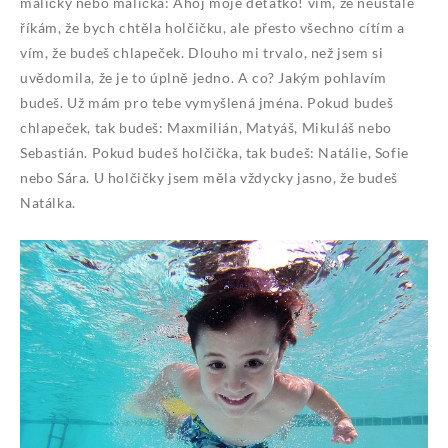
maličký nebo maličká: Ahoj moje děťátko! vím, že neustále
říkám, že bych chtěla holčičku, ale přesto všechno cítím a
vím, že budeš chlapeček. Dlouho mi trvalo, než jsem si
uvědomila, že je to úplně jedno. A co? Jakým pohlavím
budeš. Už mám pro tebe vymyšlená jména. Pokud budeš
chlapeček, tak budeš: Maxmilián, Matyáš, Mikuláš nebo
Sebastián. Pokud budeš holčička, tak budeš: Natálie, Sofie
nebo Sára. U holčičky jsem měla vždycky jasno, že budeš
Natálka.