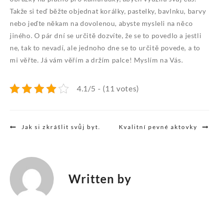
Takže si teď běžte objednat korálky, pastelky, bavlnku, barvy
nebo jeďte někam na dovolenou, abyste mysleli na něco
jiného.
O pár dní se určitě dozvíte, že se to povedlo a jestli
ne, tak to nevadí, ale jednoho dne se to určitě povede, a to
mi věřte. Já vám věřím a držím palce! Myslím na Vás.
4.1/5 - (11 votes)
Navigace
Jak si zkrášlit svůj byt.
Kvalitní pevné aktovky
pro
příspěvek
Written by