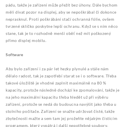
pádu, takže je zařízení může přežít bez úhony. Dále bychom
měli dívat pozor na displej, aby se nepoškrábal či dokonce
neprasknul. Proti poškrábání stačí ochranná fólie, ovšem
tvrzené sklíčko poskytne lepší ochranu. Když se s ním něco
stane, tak je to rozhodně menší oběť než mít poškozený
přímo displej mobilu.
Software
Aby bylo zařízení i za pár let hezky plynulé a stále nám
dělalo radost, tak je zapotřebí starat se i o software. Třeba
takové úložiště je vhodné zaplnit maximálně na 80 %
kapacity, protože následně dochází ke zpomalování, takže je
na jeho maximální kapacitu třeba hledět už při výběru
zařízení, protože se nedá do budoucna navýšit jako třeba u
stolního počítače. Zařízení se snažte udržovat čisté, takže
zbytečnosti mažte a sem tam jej prožeňte nějakým čistícím
programem, který vypátrá i další nepotřebné soubory.