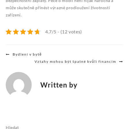
bezpečnostní záplaty. Péče o mobil není nijak náročná a
může skutečně přinést výrazné prodloužení životnosti
zařízení.
4.7/5 - (12 votes)
Navigace
Bydlení v bytě
pro
Vztahy mohou být špatné kvůli financím
příspěvek
Written by
Hledat