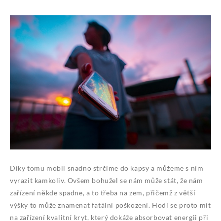
Díky tomu mobil snadno strčíme do kapsy a můžeme s ním
vyrazit kamkoliv. Ovšem bohužel se nám může stát, že nám
zařízení někde spadne, a to třeba na zem, přičemž z větší
výšky to může znamenat fatální poškození. Hodí se proto mít
na zařízení kvalitní kryt, který dokáže absorbovat energii při