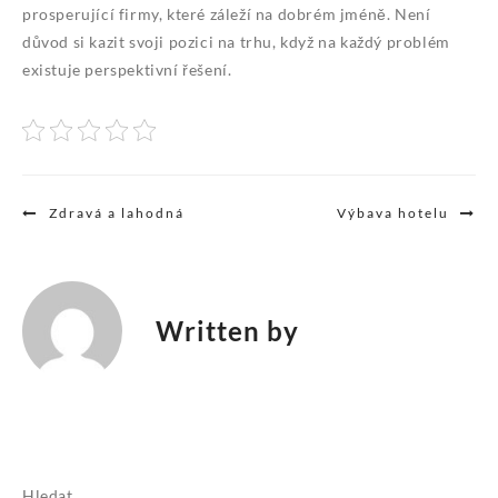
prosperující firmy, které záleží na dobrém jméně. Není
důvod si kazit svoji pozici na trhu, když na každý problém
existuje perspektivní řešení.
Navigace
Zdravá a lahodná
Výbava hotelu
pro
příspěvek
Written by
Hledat