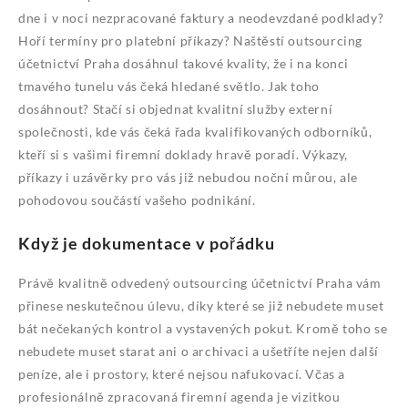
dne i v noci nezpracované faktury a neodevzdané podklady?
Hoří termíny pro platební příkazy? Naštěstí
outsourcing
účetnictví Praha
dosáhnul takové kvality, že i na konci
tmavého tunelu vás čeká hledané světlo. Jak toho
dosáhnout? Stačí si objednat kvalitní služby externí
společnosti, kde vás čeká řada kvalifikovaných odborníků,
kteří si s vašimi firemní doklady hravě poradí. Výkazy,
příkazy i uzávěrky pro vás již nebudou noční můrou, ale
pohodovou součástí vašeho podnikání.
Když je dokumentace v pořádku
Právě kvalitně odvedený outsourcing účetnictví Praha vám
přinese neskutečnou úlevu, díky které se již nebudete muset
bát nečekaných kontrol a vystavených pokut. Kromě toho se
nebudete muset starat ani o archivaci a ušetříte nejen další
peníze, ale i prostory, které nejsou nafukovací. Včas a
profesionálně zpracovaná firemní agenda je vizitkou