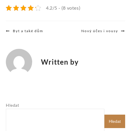
4.2/5 - (8 votes)
Navigace
Byt a také dům
Nový účes i vousy
pro
příspěvek
Written by
Hledat
Hledat