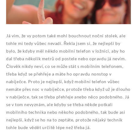
Já vím, že vy potom také mohl bouchnout noční stolek, ale
tohle mi tedy vůbec nevadí. Řekla jsem si, že nejlepší by
bylo, že kdyby měl někdo mobilní telefon v ložnici, aby ho
dal třeba několik metrů od postele nebo opravdu já nevím.
Člověk nikdy neví, co se může stát s mobilním telefonem,
třeba když se přehřeje a máte ho opravdu nonstop v
nabíječce. Proto je nejlepší, když mobilní telefon vůbec
nemáte přes noc v nabíječce, protože třeba když už je dlouho
v nabíječce, tak se třeba přehřeje anebo něco podobného. Já
se v tom nevyznám, ale kdyby se třeba někde potkali
mobilního technika nebo někoho podobného, tak bude asi
nejlepší, když se ho na to zeptáte, protože nějaký technik
tohle bude vědět určitě lépe než třeba já.