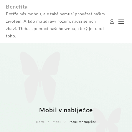
Skip
Benefita
to
Potíže nás mohou, ale také nemusí provázet naším
content
životem. A kdo má zdravý rozum, radši se jich
zbaví. Třeba s pomocí našeho webu, který je tu od
toho.
Mobil v nabíječce
Home
Mobil
Mobil v nabíječce