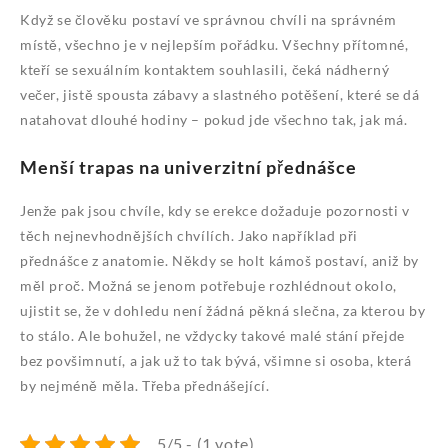
Když se člověku postaví ve správnou chvíli na správném
místě, všechno je v nejlepším pořádku. Všechny přítomné,
kteří se sexuálním kontaktem souhlasili, čeká nádherný
večer, jistě spousta zábavy a slastného potěšení, které se dá
natahovat dlouhé hodiny – pokud jde všechno tak, jak má.
Menší trapas na univerzitní přednášce
Jenže pak jsou chvíle, kdy se
erekce
dožaduje pozornosti v
těch nejnevhodnějších chvílích. Jako například při
přednášce z anatomie. Někdy se holt kámoš postaví, aniž by
měl proč. Možná se jenom potřebuje rozhlédnout okolo,
ujistit se, že v dohledu není žádná pěkná slečna, za kterou by
to stálo. Ale bohužel, ne vždycky takové malé stání přejde
bez povšimnutí, a jak už to tak bývá, všimne si osoba, která
by nejméně měla. Třeba přednášející.
5/5 - (1 vote)